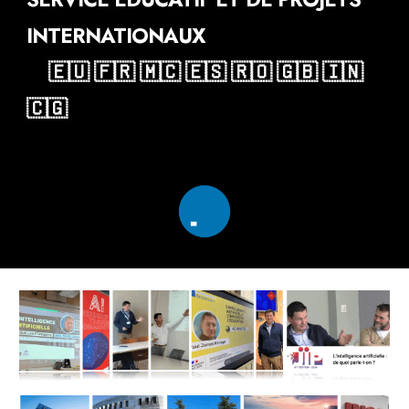
I
NTERNATIONAUX
--
🇪🇺 🇫🇷 🇲🇨 🇪🇸 🇷🇴 🇬🇧 🇮🇳
🇨🇬