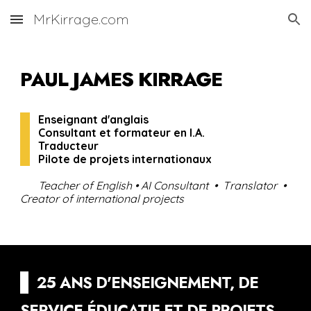
MrKirrage.com
Skip to main content
Skip to navigation
PAUL JAMES KIRRAGE
--
Enseignant d'anglais
--
Consultant et formateur en I.A.
--
Traducteur
--
Pilote de projets internationaux
--
Teacher of English
•
AI Consultant
• T
ranslator
•
C
reator of international projects
--
25
ANS D'ENSEIGNEMENT, DE
SE
RVICE ÉDUCATIF
ET
DE
PROJETS