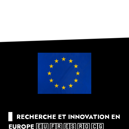
--
RECHERCHE ET INNOVATION EN
EUROPE 🇪🇺 🇫🇷 🇪🇸 🇷🇴 🇨🇬